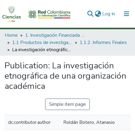
(current)
Log In
Communities & Collections
Home
1. Investigación Financiada con Recursos Públicos
1.1 Productos de investigación
1.1.2. Informes Finales
All of DSpace
La investigación etnográfica de una organización académica
Statistics
Publication:
La investigación
etnográfica de una organización
académica
Simple item page
dc.contributor.author
Roldán Botero, Atanasio