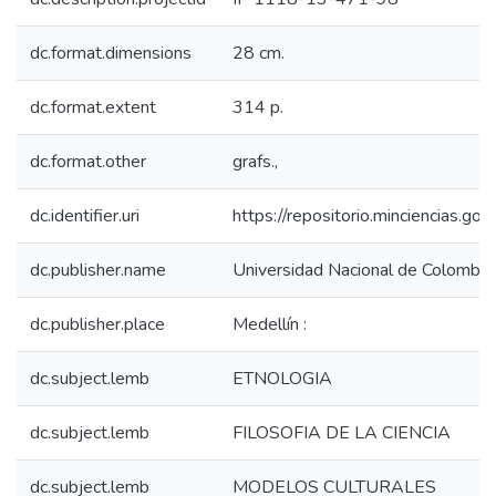
dc.format.dimensions
28 cm.
dc.format.extent
314 p.
dc.format.other
grafs.,
dc.identifier.uri
https://repositorio.minciencias.
dc.publisher.name
Universidad Nacional de Colombia,
dc.publisher.place
Medellín :
dc.subject.lemb
ETNOLOGIA
dc.subject.lemb
FILOSOFIA DE LA CIENCIA
dc.subject.lemb
MODELOS CULTURALES