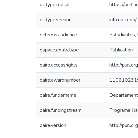
dc.type.redcol
https://purl.
dc.type.version
info:eu-repo
dcterms.audience
Estudiantes, 
dspace.entity.type
Publication
oaire.accessrights
http://purl.o
oaire.awardnumber
110610231
oaire.fundername
Departamento 
oaire.fundingstream
Programa Nac
oaire.version
http://purl.