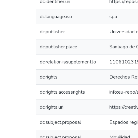
dc.identifier.uri
https://repo
dc.language.iso
spa
dc.publisher
Universidad d
dc.publisher.place
Santiago de C
dc.relation.issupplementto
110610231
dc.rights
Derechos Res
dc.rights.accessrights
info:eu-repo
dc.rights.uri
https://crea
dc.subject.proposal
Espacios reg
dc.subject.proposal
Movilidad