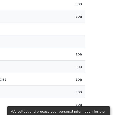
spa
spa
spa
spa
cias
spa
spa
spa
We collect and process your personal information for the