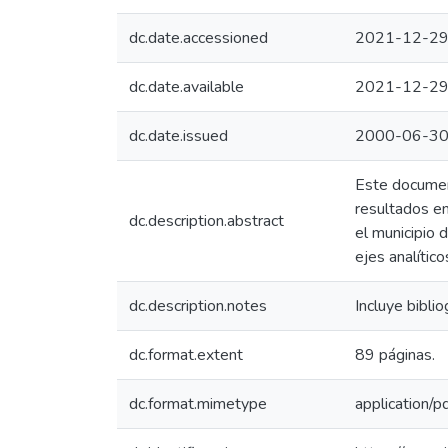
dc.date.accessioned
2021-12-29
dc.date.available
2021-12-29
dc.date.issued
2000-06-3
Este document
resultados en
dc.description.abstract
el municipio 
ejes analític
dc.description.notes
Incluye bibliog
dc.format.extent
89 páginas.
dc.format.mimetype
application/p