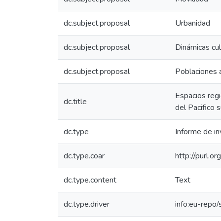
dc.subject.proposal
Urbanidad
dc.subject.proposal
Dinámicas cul
dc.subject.proposal
Poblaciones 
Espacios regi
dc.title
del Pacifico s
dc.type
Informe de in
dc.type.coar
http://purl.o
dc.type.content
Text
dc.type.driver
info:eu-repo