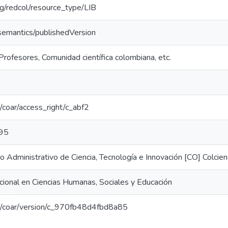
org/redcol/resource_type/LIB
/semantics/publishedVersion
Profesores, Comunidad científica colombiana, etc.
rg/coar/access_right/c_abf2
95
Administrativo de Ciencia, Tecnología e Innovación [CO] Colcien
ional en Ciencias Humanas, Sociales y Educación
org/coar/version/c_970fb48d4fbd8a85