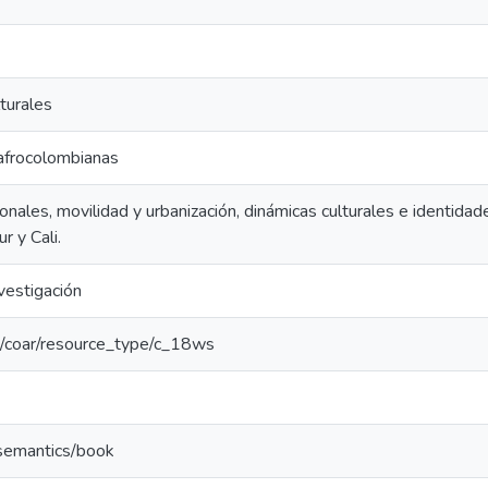
turales
afrocolombianas
onales, movilidad y urbanización, dinámicas culturales e identida
ur y Cali.
vestigación
rg/coar/resource_type/c_18ws
/semantics/book