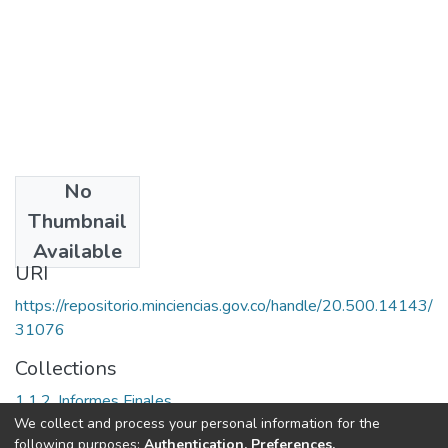
No
Date
Thumbnail
1989
Available
URI
https://repositorio.minciencias.gov.co/handle/20.500.14143/
31076
Collections
1.1.2. Informes Finales
We collect and process your personal information for the
following purposes:
Authentication, Preferences,
Full item page