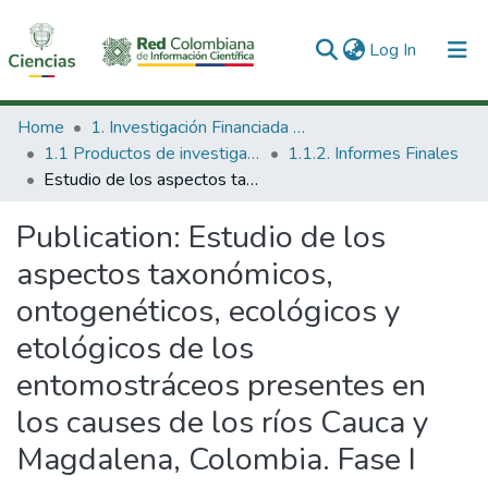
(current)
Log In
Communities & Collections
Home
1. Investigación Financiada con Recursos Públicos
1.1 Productos de investigación
1.1.2. Informes Finales
All of DSpace
Estudio de los aspectos taxonómicos, ontogenéticos, ecológicos y etológicos de los entomostráceos presentes en los causes de los ríos Cauca y Magdalena, Colombia. Fase I
Statistics
Publication:
Estudio de los
aspectos taxonómicos,
ontogenéticos, ecológicos y
etológicos de los
entomostráceos presentes en
los causes de los ríos Cauca y
Magdalena, Colombia. Fase I