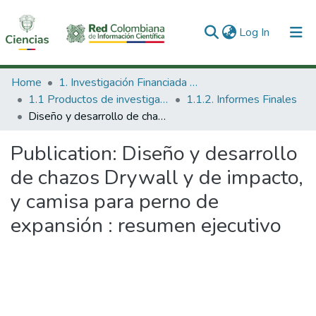
(current)
Log In
Communities & Collections
Home
1. Investigación Financiada con Recursos Públicos
1.1 Productos de investigación
1.1.2. Informes Finales
All of DSpace
Diseño y desarrollo de chazos Drywall y de impacto, y camisa para perno de expansión : resumen ejecutivo
Statistics
Publication:
Diseño y desarrollo
de chazos Drywall y de impacto,
y camisa para perno de
expansión : resumen ejecutivo