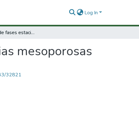
Log In
Evaluación de fases estacionarias mesoporosas
rias mesoporosas
4143/32821