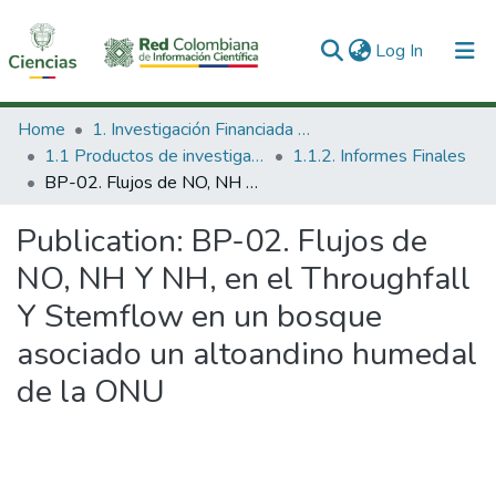
(current)
Log In
Communities & Collections
Home
1. Investigación Financiada con Recursos Públicos
1.1 Productos de investigación
1.1.2. Informes Finales
All of DSpace
BP-02. Flujos de NO, NH Y NH, en el Throughfall Y Stemflow en un bosque asociado un altoandino humedal de la ONU
Statistics
Publication:
BP-02. Flujos de
NO, NH Y NH, en el Throughfall
Y Stemflow en un bosque
asociado un altoandino humedal
de la ONU