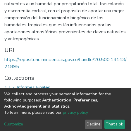
nutrientes a un humedal por precipitación total, trascolación
y escorrentía cortical, con el propósito de aportar una mejor
comprensión del funcionamiento biogénico de los
humedales tropicales que están influenciados por las
aportaciones atmosféricas provenientes de claves naturales
y antropogénicas
URI
https://repositorio.minciencias.gov.co/handle/20.500.14143/
21895
Collections
1.1.2. Informes Finales
We collect and process your personal information for the
following purposes:
Authentication, Preferences,
Full item page
Acknowledgement and Statistics
.
To learn more, please read our
privacy policy
.
DSpace software
copyright © 2002-2026
LYRASIS
Cookie
Privacy
End User
Send
Customize
Decline
That's ok
settings
policy
Agreement
Feedback