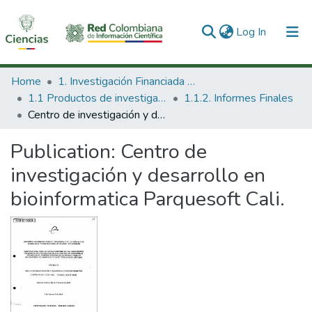
(current)
Log In
Communities & Collections
Home
1. Investigación Financiada con Recursos Públicos
1.1 Productos de investigación
1.1.2. Informes Finales
All of DSpace
Centro de investigación y desarrollo en bioinformatica Parquesoft Cali.
Statistics
Publication:
Centro de
investigación y desarrollo en
bioinformatica Parquesoft Cali.