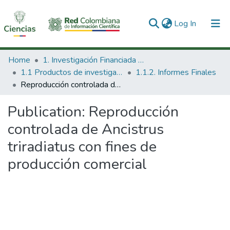
(current)
Log In
Communities & Collections
Home
1. Investigación Financiada con Recursos Públicos
1.1 Productos de investigación
1.1.2. Informes Finales
All of DSpace
Reproducción controlada de Ancistrus triradiatus con fines de producción comercial
Statistics
Publication:
Reproducción
controlada de Ancistrus
triradiatus con fines de
producción comercial