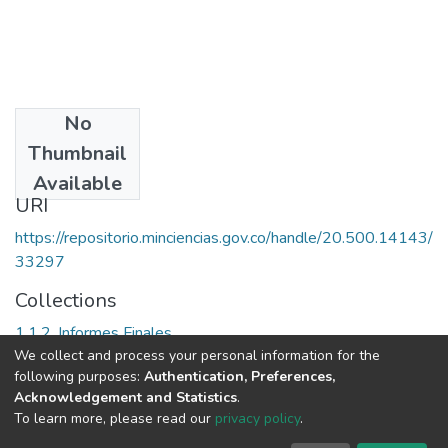
No
Date
Thumbnail
1999
Available
URI
https://repositorio.minciencias.gov.co/handle/20.500.14143/
33297
Collections
1.1.2. Informes Finales
We collect and process your personal information for the
following purposes:
Authentication, Preferences,
Full item page
Acknowledgement and Statistics
.
To learn more, please read our
privacy policy
.
DSpace software
copyright © 2002-2026
LYRASIS