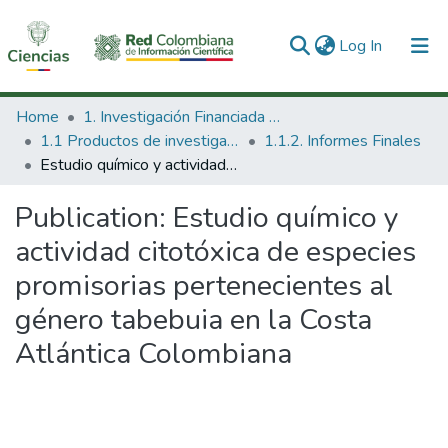
(current)
Log In
Communities & Collections
Home
1. Investigación Financiada con Recursos Públicos
1.1 Productos de investigación
1.1.2. Informes Finales
All of DSpace
Estudio químico y actividad citotóxica de especies promisorias pertenecientes al género tabebuia en la Costa Atlántica Colombiana
Statistics
Publication:
Estudio químico y
actividad citotóxica de especies
promisorias pertenecientes al
género tabebuia en la Costa
Atlántica Colombiana