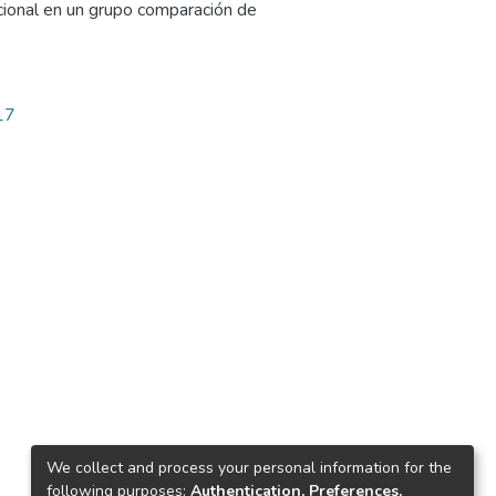
icional en un grupo comparación de
17
We collect and process your personal information for the
following purposes:
Authentication, Preferences,