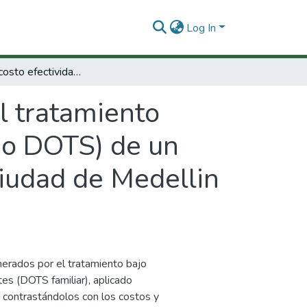
Log In
Estudio de costo efectividad del tratamiento acortado estrictamente supervisado (TAES o DOTS) de un grupo de pacientes con tuberculosis en la ciudad de Medellin 2005-2009.
l tratamiento
 o DOTS) de un
ciudad de Medellin
enerados por el tratamiento bajo
es (DOTS familiar), aplicado
 contrastándolos con los costos y