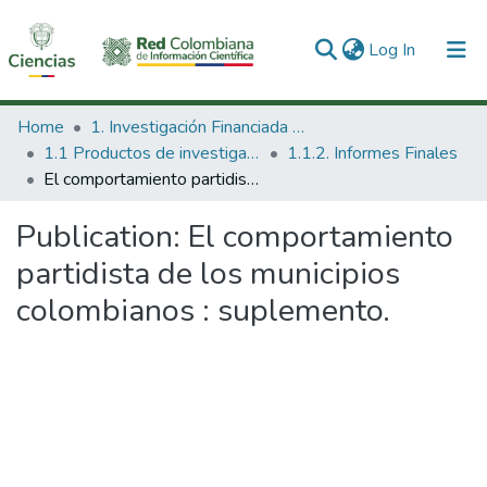
(current)
Log In
Communities & Collections
Home
1. Investigación Financiada con Recursos Públicos
1.1 Productos de investigación
1.1.2. Informes Finales
All of DSpace
El comportamiento partidista de los municipios colombianos : suplemento.
Statistics
Publication:
El comportamiento
partidista de los municipios
colombianos : suplemento.