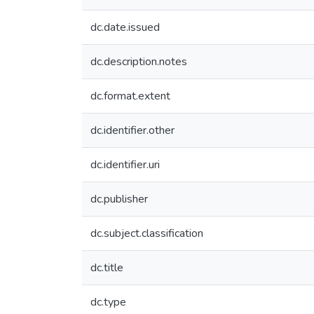
dc.date.issued
dc.description.notes
dc.format.extent
dc.identifier.other
dc.identifier.uri
dc.publisher
dc.subject.classification
dc.title
dc.type