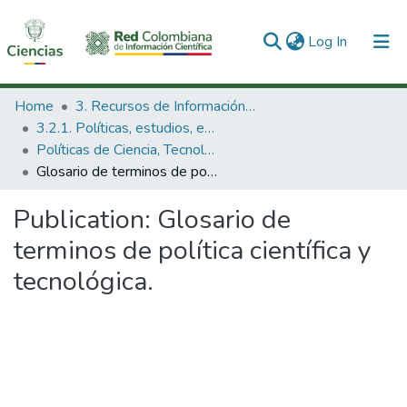
(current)
Log In
Communities & Collections
Home
3. Recursos de Información Científica y Tecnológica
3.2.1. Políticas, estudios, evaluaciones e indicadores de CTeI
All of DSpace
Políticas de Ciencia, Tecnología e Innovación
Glosario de terminos de política científica y tecnológica.
Statistics
Publication:
Glosario de
terminos de política científica y
tecnológica.