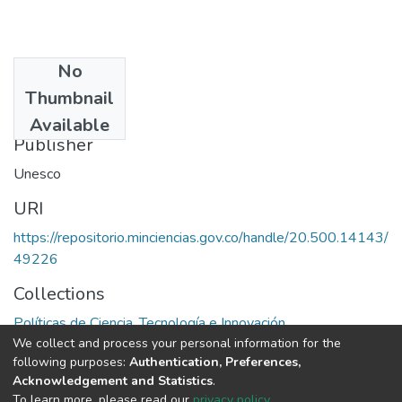
No
Date
Thumbnail
1984
Available
Publisher
Unesco
URI
https://repositorio.minciencias.gov.co/handle/20.500.14143/
49226
Collections
Políticas de Ciencia, Tecnología e Innovación
We collect and process your personal information for the
following purposes:
Authentication, Preferences,
Full item page
Acknowledgement and Statistics
.
To learn more, please read our
privacy policy
.