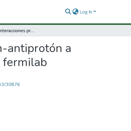
Log In
Estudio de interacciones protón-antiprotón a energías de 1800GEV en el colisionador de fermilab
n-antiprotón a
 fermilab
4143/30876