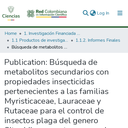
(current)
Log In
Communities & Collections
Home
1. Investigación Financiada con Recursos Públicos
1.1 Productos de investigación
1.1.2. Informes Finales
All of DSpace
Búsqueda de metabolitos secundarios con propiedades insecticidas pertenecientes a las familias Myristicaceae, Lauraceae y Rutaceae para el control de insectos plaga del genero Sitophilus que atacan cereales como el maiz y el arroz.
Statistics
Publication:
Búsqueda de
metabolitos secundarios con
propiedades insecticidas
pertenecientes a las familias
Myristicaceae, Lauraceae y
Rutaceae para el control de
insectos plaga del genero