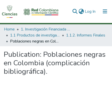
(current)
Log In
Communities & Collections
Home
1. Investigación Financiada con Recursos Públicos
1.1 Productos de investigación
1.1.2. Informes Finales
All of DSpace
Poblaciones negras en Colombia (complicación bibliográfica).
Statistics
Publication:
Poblaciones negras
en Colombia (complicación
bibliográfica).