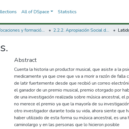
lections
All of DSpace
Statistics
2.2. Vocaciones y formación de la CTeI
2.2.2. Apropiación Social del Conocimiento
Latid
s.
Abstract
Cuenta la historia un productor musical, que asiste a la ps
medicamente ya que cree que va a morir a razón de falla c
de latir fuertemente desde que recibió un correo electróni
el ganador de un premio musical, premio otorgado por ha
de una investigación realizada sobre música ancestral, el
no merece el premio ya que la mayoría de su investigación
otro investigador durante toda su vida, ahora siente que h
haber utilizado de esta forma su música ancestral, es una h
caminolargo y en las personas que lo hicieron posible