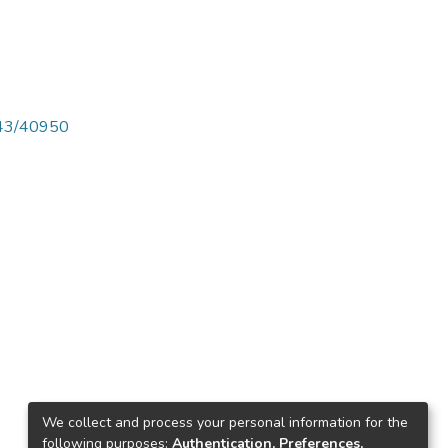
4143/40950
We collect and process your personal information for the
following purposes:
Authentication, Preferences,