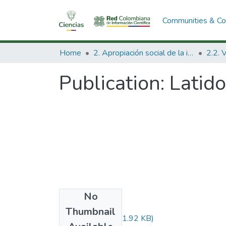
Communities & Col
Home
2. Apropiación social de la información en Ciencia Tecnología e Innovación
Publication:
Latido
No
Files
Thumbnail
Audiovisual.pdf
(31.92 KB)