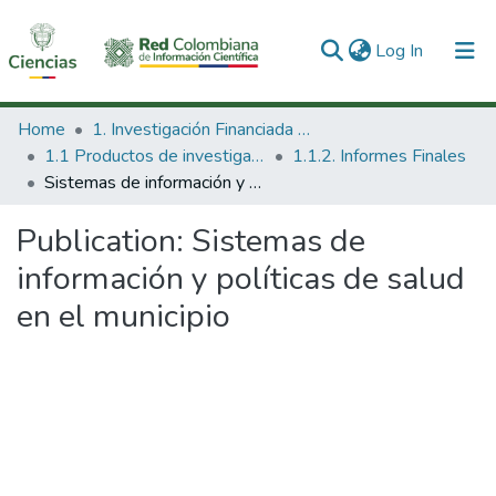
(current)
Log In
Communities & Collections
Home
1. Investigación Financiada con Recursos Públicos
1.1 Productos de investigación
1.1.2. Informes Finales
All of DSpace
Sistemas de información y políticas de salud en el municipio
Statistics
Publication:
Sistemas de
información y políticas de salud
en el municipio