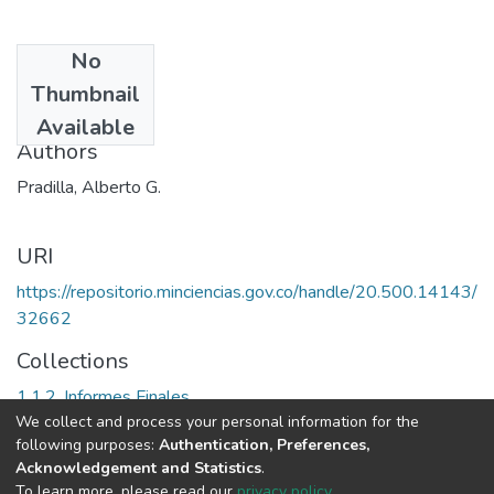
No
Date
Thumbnail
2001
Available
Authors
Pradilla, Alberto G.
URI
https://repositorio.minciencias.gov.co/handle/20.500.14143/
32662
Collections
1.1.2. Informes Finales
We collect and process your personal information for the
following purposes:
Authentication, Preferences,
Full item page
Acknowledgement and Statistics
.
To learn more, please read our
privacy policy
.