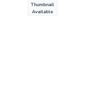
Date
Thumbnail
2002
Available