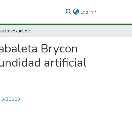
Log In
Estudio del ciclo sexual de la Sabaleta Brycon Henni Eignmann : su comportamiento y fecundidad artificial [Microforma]
Sabaleta Brycon
didad artificial
4143/30609