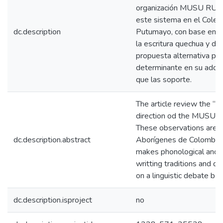
organización MUSU RUNA
este sistema en el Coleg
dc.description
Putumayo, con base en con
la escritura quechua y de
propuesta alternativa pa
determinante en su adopc
que las soporte.
The article review the “I
direction od the MUSU R
These observations are m
dc.description.abstract
Aborígenes de Colombia” 
makes phonological and p
writting traditions and d
on a linguistic debate bef
dc.description.isproject
no