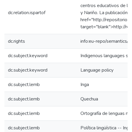
centros educativos de l
dc.relation.ispartof
y Nariño. La publicación 
href="http://repositorio
target="blank">http://re
dc.rights
info:eu-repo/semantics
dc.subject.keyword
Indigenous languages spe
dc.subject.keyword
Language policy
dc.subject.lemb
Inga
dc.subject.lemb
Quechua
dc.subject.lemb
Ortografía de lenguas nat
dc.subject.lemb
Política lingüística -- Inga