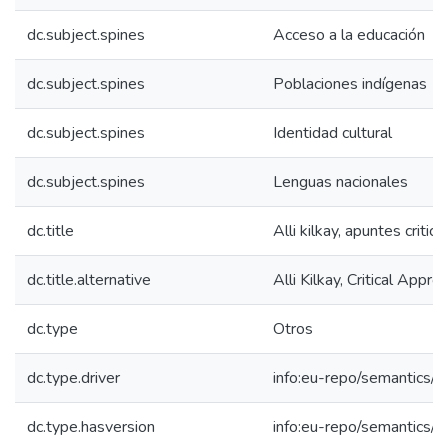
dc.subject.spines
Acceso a la educación
dc.subject.spines
Poblaciones indígenas
dc.subject.spines
Identidad cultural
dc.subject.spines
Lenguas nacionales
dc.title
Alli kilkay, apuntes critic
dc.title.alternative
Alli Kilkay, Critical Appr
dc.type
Otros
dc.type.driver
info:eu-repo/semantics/o
dc.type.hasversion
info:eu-repo/semantics/