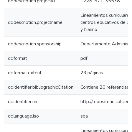
dc.description.projectid
1228-571-35538
Lineamientos curriculares 
dc.description.projectname
centros educativos de l
y Nariño
dc.description.sponsorship
Departamento Administrat
dc.format
pdf
dc.format.extent
23 páginas
dc.identifier.bibliographicCitation
Contiene 20 referencias 
dc.identifier.uri
http://repositorio.colci
dc.language.iso
spa
Lineamientos curriculares 