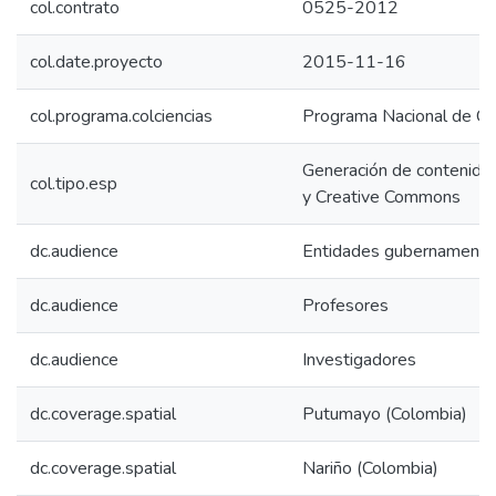
col.contrato
0525-2012
col.date.proyecto
2015-11-16
col.programa.colciencias
Programa Nacional de Ci
Generación de contenidos 
col.tipo.esp
y Creative Commons
dc.audience
Entidades gubernamenta
dc.audience
Profesores
dc.audience
Investigadores
dc.coverage.spatial
Putumayo (Colombia)
dc.coverage.spatial
Nariño (Colombia)