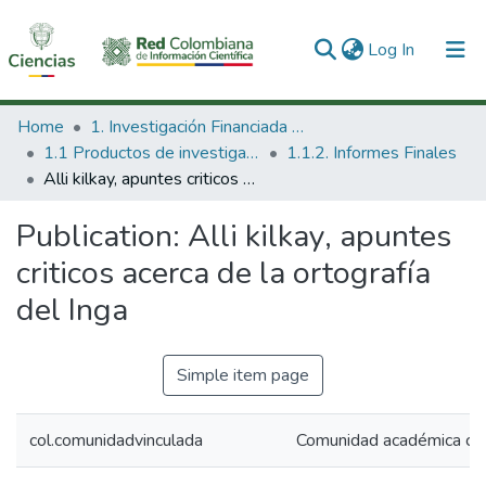
(current)
Log In
Communities & Collections
Home
1. Investigación Financiada con Recursos Públicos
1.1 Productos de investigación
1.1.2. Informes Finales
All of DSpace
Alli kilkay, apuntes criticos acerca de la ortografía del Inga
Statistics
Publication:
Alli kilkay, apuntes
criticos acerca de la ortografía
del Inga
Simple item page
col.comunidadvinculada
Comunidad académica co