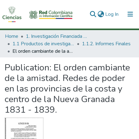
(current)
Log In
Communities & Collections
Home
1. Investigación Financiada con Recursos Públicos
1.1 Productos de investigación
1.1.2. Informes Finales
All of DSpace
El orden cambiante de la amistad. Redes de poder en las provincias de la costa y centro de la Nueva Granada 1831 - 1839.
Statistics
Publication:
El orden cambiante
de la amistad. Redes de poder
en las provincias de la costa y
centro de la Nueva Granada
1831 - 1839.