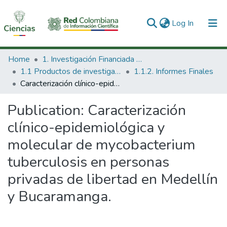
(current)
Log In
Communities & Collections
Home
1. Investigación Financiada con Recursos Públicos
1.1 Productos de investigación
1.1.2. Informes Finales
All of DSpace
Caracterización clínico-epidemiológica y molecular de mycobacterium tuberculosis en personas privadas de libertad en Medellín y Bucaramanga.
Statistics
Publication:
Caracterización
clínico-epidemiológica y
molecular de mycobacterium
tuberculosis en personas
privadas de libertad en Medellín
y Bucaramanga.