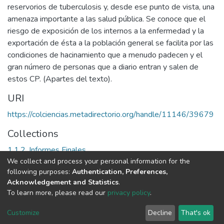
reservorios de tuberculosis y, desde ese punto de vista, una
amenaza importante a las salud pública. Se conoce que el
riesgo de exposición de los internos a la enfermedad y la
exportación de ésta a la población general se facilita por las
condiciones de hacinamiento que a menudo padecen y el
gran número de personas que a diario entran y salen de
estos CP. (Apartes del texto).
URI
https://colciencias.metadirectorio.org/handle/11146/39679
Collections
1.1.2. Informes Finales
We collect and process your personal information for the
following purposes:
Authentication, Preferences,
Full item page
Acknowledgement and Statistics
.
To learn more, please read our
privacy policy
.
DSpace software
copyright © 2002-2026
LYRASIS
Cookie
Privacy
End User
Send
Customize
Decline
That's ok
settings
policy
Agreement
Feedback