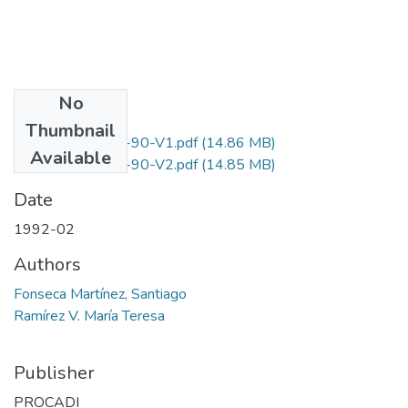
No
Files
Thumbnail
6224-03-001-90-V1.pdf
(14.86 MB)
Available
6224-03-001-90-V2.pdf
(14.85 MB)
Date
1992-02
Authors
Fonseca Martínez, Santiago
Ramírez V. María Teresa
Publisher
PROCADI