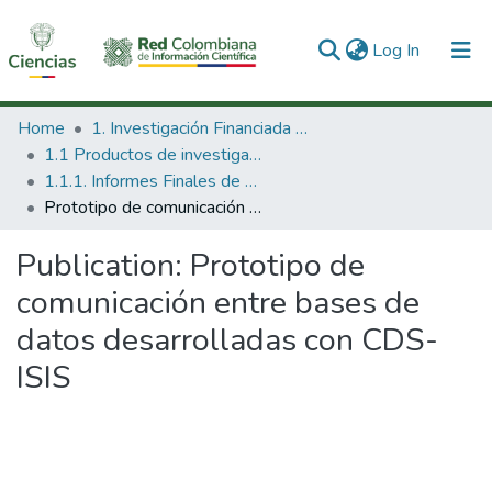
(current)
Log In
Communities & Collections
Home
1. Investigación Financiada con Recursos Públicos
1.1 Productos de investigación
All of DSpace
1.1.1. Informes Finales de Proyectos de Investigación
Prototipo de comunicación entre bases de datos desarrolladas con CDS-ISIS
Statistics
Publication:
Prototipo de
comunicación entre bases de
datos desarrolladas con CDS-
ISIS