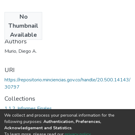
No
Date
Thumbnail
1997
Available
Authors
Murio, Diego A.
URI
https://repositorio.minciencias.gov.co/handle/20.500.14143/
30797
Collections
1.1.2. Informes Finales
We collect and process your personal information for the
following purposes:
Authentication, Preferences,
Full item page
Acknowledgement and Statistics
.
To learn more, please read our
privacy policy
.