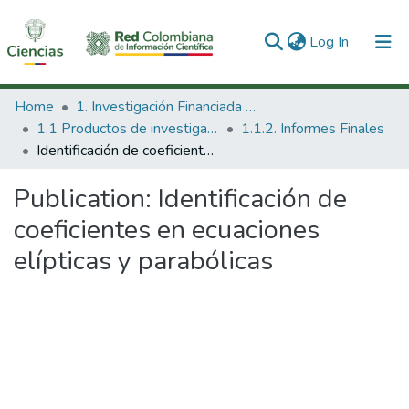
(current)
Log In
Communities & Collections
Home
1. Investigación Financiada con Recursos Públicos
1.1 Productos de investigación
1.1.2. Informes Finales
All of DSpace
Identificación de coeficientes en ecuaciones elípticas y parabólicas
Statistics
Publication:
Identificación de
coeficientes en ecuaciones
elípticas y parabólicas