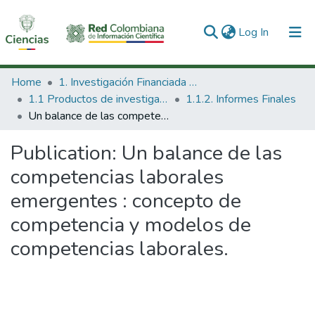
(current)
Log In
Communities & Collections
Home
1. Investigación Financiada con Recursos Públicos
1.1 Productos de investigación
1.1.2. Informes Finales
All of DSpace
Un balance de las competencias laborales emergentes : concepto de competencia y modelos de competencias laborales.
Statistics
Publication:
Un balance de las
competencias laborales
emergentes : concepto de
competencia y modelos de
competencias laborales.