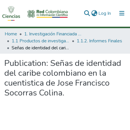
(current)
Log In
Communities & Collections
Home
1. Investigación Financiada con Recursos Públicos
1.1 Productos de investigación
1.1.2. Informes Finales
All of DSpace
Señas de identidad del caribe colombiano en la cuentistica de Jose Francisco Socorras Colina.
Statistics
Publication:
Señas de identidad
del caribe colombiano en la
cuentistica de Jose Francisco
Socorras Colina.