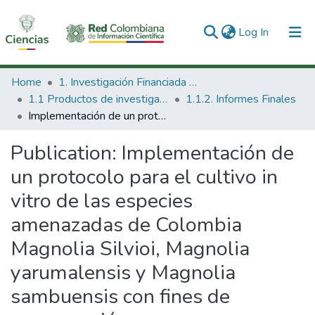
(current)
Log In
Communities & Collections
Home
1. Investigación Financiada con Recursos Públicos
1.1 Productos de investigación
1.1.2. Informes Finales
All of DSpace
Implementación de un protocolo para el cultivo in vitro de las especies amenazadas de Colombia Magnolia Silvioi, Magnolia yarumalensis y Magnolia sambuensis con fines de conservación.
Statistics
Publication:
Implementación de
un protocolo para el cultivo in
vitro de las especies
amenazadas de Colombia
Magnolia Silvioi, Magnolia
yarumalensis y Magnolia
sambuensis con fines de