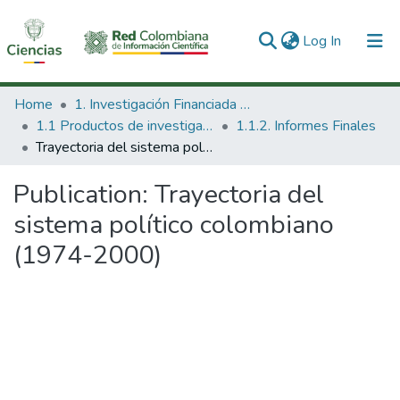
(current)
Log In
Communities & Collections
Home
1. Investigación Financiada con Recursos Públicos
1.1 Productos de investigación
1.1.2. Informes Finales
All of DSpace
Trayectoria del sistema político colombiano (1974-2000)
Statistics
Publication:
Trayectoria del
sistema político colombiano
(1974-2000)