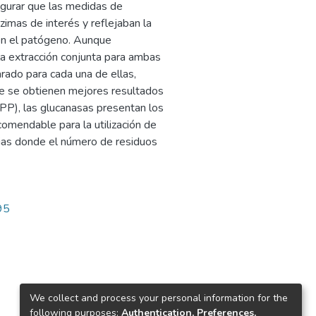
egurar que las medidas de
zimas de interés y reflejaban la
con el patógeno. Aunque
la extracción conjunta para ambas
rado para cada una de ellas,
ue se obtienen mejores resultados
VPP), las glucanasas presentan los
omendable para la utilización de
cias donde el número de residuos
95
We collect and process your personal information for the
following purposes:
Authentication, Preferences,