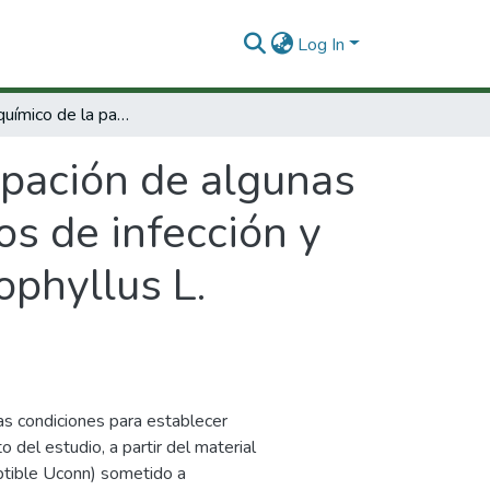
Log In
Estudio bioquímico de la participación de algunas hidrolasas y oxidoreductasas en los procesos de infección y defensa en el modelo clavel Dianthus Caryophyllus L. Fusarium Oxysporum F.SP. Danthi.
ipación de algunas
os de infección y
ophyllus L.
as condiciones para establecer
 del estudio, a partir del material
eptible Uconn) sometido a