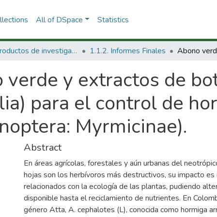
lections
All of DSpace
Statistics
1.1 Productos de investigación
1.1.2. Informes Finales
 verde y extractos de bo
lia) para el control de ho
optera: Myrmicinae).
Abstract
En áreas agrícolas, forestales y aún urbanas del neotrópi
hojas son los herbívoros más destructivos, su impacto e
relacionados con la ecología de las plantas, pudiendo alte
disponible hasta el reciclamiento de nutrientes. En Colom
género Atta, A. cephalotes (L), conocida como hormiga arr