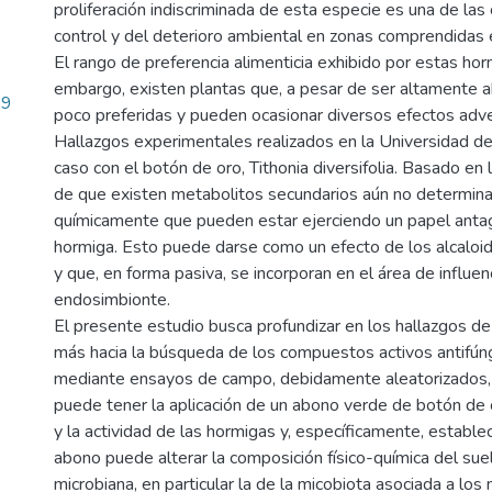
proliferación indiscriminada de esta especie es una de la
control y del deterioro ambiental en zonas comprendidas 
El rango de preferencia alimenticia exhibido por estas hor
embargo, existen plantas que, a pesar de ser altamente a
29
poco preferidas y pueden ocasionar diversos efectos adve
Hallazgos experimentales realizados en la Universidad del
caso con el botón de oro, Tithonia diversifolia. Basado en l
de que existen metabolitos secundarios aún no determina
químicamente que pueden estar ejerciendo un papel antag
hormiga. Esto puede darse como un efecto de los alcaloide
y que, en forma pasiva, se incorporan en el área de influen
endosimbionte.
El presente estudio busca profundizar en los hallazgos d
más hacia la búsqueda de los compuestos activos antifúng
mediante ensayos de campo, debidamente aleatorizados, 
puede tener la aplicación de un abono verde de botón de or
y la actividad de las hormigas y, específicamente, estable
abono puede alterar la composición físico-química del suel
microbiana, en particular la de la micobiota asociada a los