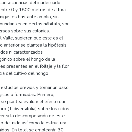
s consecuencias del inadecuado
entre 0 y 1800 metros de altura.
migas es bastante amplio, sin
bundantes en ciertos hábitats, son
rsos sobre sus colonias.
 Valle, sugieren que este es el
o anterior se plantea la hipótesis
dos ni caracterizados
ónico sobre el hongo de la
s presentes en el follaje y la flor
cia del cultivo del hongo
e estudios previos y tomar un paso
icos o formicidas. Primero,
se plantea evaluar el efecto que
o (T. diversifolia) sobre los nidos
cer si la descomposición de este
o del nido así como la estructura
 nidos. En total se emplearán 30