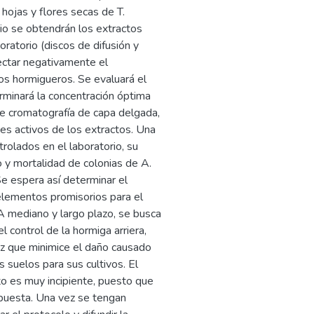
 hojas y flores secas de T.
rio se obtendrán los extractos
ratorio (discos de difusión y
fectar negativamente el
os hormigueros. Se evaluará el
erminará la concentración óptima
 de cromatografía de capa delgada,
es activos de los extractos. Una
trolados en el laboratorio, su
o y mortalidad de colonias de A.
e espera así determinar el
elementos promisorios para el
 A mediano y largo plazo, se busca
l control de la hormiga arriera,
ez que minimice el daño causado
s suelos para sus cultivos. El
o es muy incipiente, puesto que
opuesta. Una vez se tengan