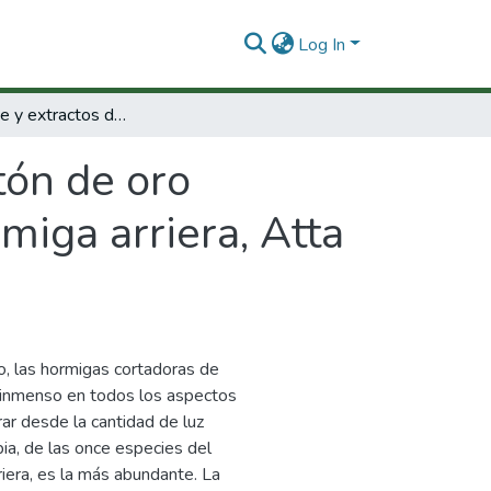
Log In
Abono verde y extractos de botón de oro (Tithonia diversifolia) para el control de hormiga arriera, Atta cephalotes (Hymenoptera: Myrmicinae).
tón de oro
rmiga arriera, Atta
co, las hormigas cortadoras de
s inmenso en todos los aspectos
rar desde la cantidad de luz
bia, de las once especies del
iera, es la más abundante. La