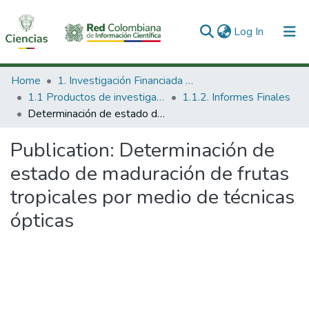
(current)
Log In
Communities & Collections
Home
1. Investigación Financiada con Recursos Públicos
1.1 Productos de investigación
1.1.2. Informes Finales
All of DSpace
Determinación de estado de maduración de frutas tropicales por medio de técnicas ópticas
Statistics
Publication:
Determinación de
estado de maduración de frutas
tropicales por medio de técnicas
ópticas