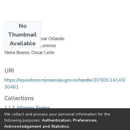
No
Authors
Thumbnail
Torres Moreno, César Orlando
Available
Mattos Vásquez, Lorenzo
Neira Bueno, Oscar León
URI
https://repositorio.minciencias.gov.co/handle/20.500.14143/
30461
Collections
1.1.2. Informes Finales
We collect and process your personal information for the
following purposes:
Authentication, Preferences,
Full item page
Acknowledgement and Statistics
.