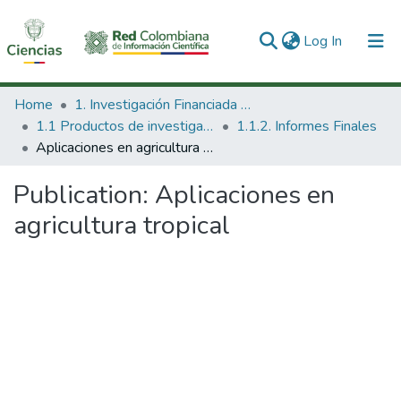
(current)
Log In
Communities & Collections
Home
1. Investigación Financiada con Recursos Públicos
1.1 Productos de investigación
1.1.2. Informes Finales
All of DSpace
Aplicaciones en agricultura tropical
Statistics
Publication:
Aplicaciones en
agricultura tropical