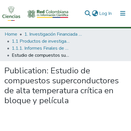
(current)
Log In
Communities & Collections
Home
1. Investigación Financiada con Recursos Públicos
1.1 Productos de investigación
All of DSpace
1.1.1. Informes Finales de Proyectos de Investigación
Estudio de compuestos superconductores de alta temperatura crítica en bloque y película
Statistics
Publication:
Estudio de
compuestos superconductores
de alta temperatura crítica en
bloque y película