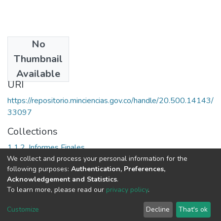
No
Date
Thumbnail
2005
Available
URI
https://repositorio.minciencias.gov.co/handle/20.500.14143/
33097
Collections
1.1.2. Informes Finales
We collect and process your personal information for the
following purposes:
Authentication, Preferences,
Full item page
Acknowledgement and Statistics
.
To learn more, please read our
privacy policy
.
DSpace software
copyright © 2002-2026
LYRASIS
Cookie
Privacy
End User
Send
Customize
Decline
That's ok
settings
policy
Agreement
Feedback