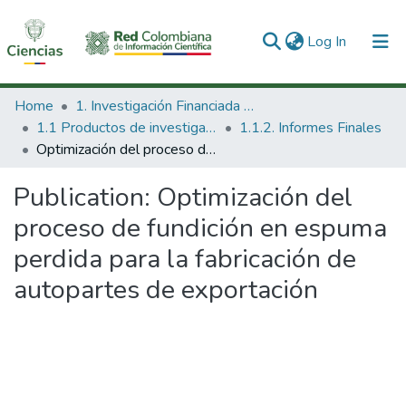
(current)
Log In
Communities & Collections
Home
1. Investigación Financiada con Recursos Públicos
1.1 Productos de investigación
1.1.2. Informes Finales
All of DSpace
Optimización del proceso de fundición en espuma perdida para la fabricación de autopartes de exportación
Statistics
Publication:
Optimización del
proceso de fundición en espuma
perdida para la fabricación de
autopartes de exportación