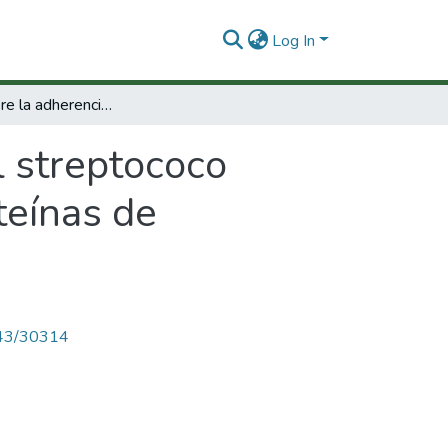
Log In
Estudio sobre la adherencia del streptococo mutans : influencia de la hidroxiapatita, proteínas de adherencia e inmunoglobina a secretora.
l streptococo
oteínas de
4143/30314