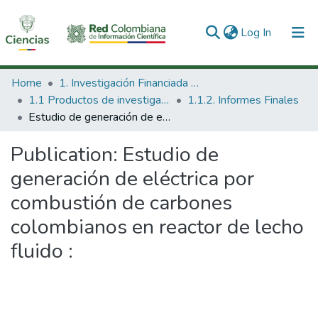
(current)
Log In
Communities & Collections
Home
1. Investigación Financiada con Recursos Públicos
1.1 Productos de investigación
1.1.2. Informes Finales
All of DSpace
Estudio de generación de eléctrica por combustión de carbones colombianos en reactor de lecho fluido :
Statistics
Publication:
Estudio de
generación de eléctrica por
combustión de carbones
colombianos en reactor de lecho
fluido :