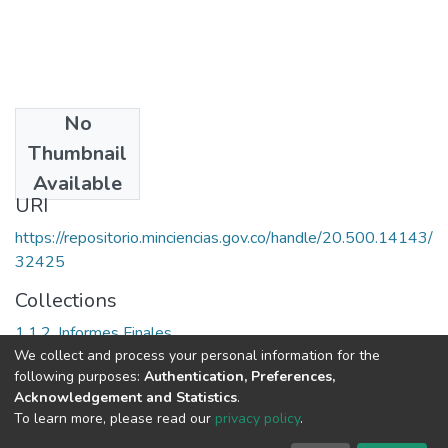
No
Date
Thumbnail
1998
Available
URI
https://repositorio.minciencias.gov.co/handle/20.500.14143/
32425
Collections
1.1.2. Informes Finales
We collect and process your personal information for the
following purposes:
Authentication, Preferences,
Full item page
Acknowledgement and Statistics
.
To learn more, please read our
privacy policy
.
DSpace software
copyright © 2002-2026
LYRASIS