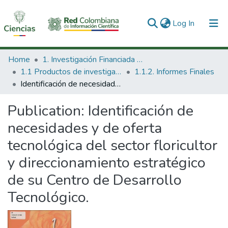
(current)
Log In
Communities & Collections
Home
1. Investigación Financiada con Recursos Públicos
1.1 Productos de investigación
1.1.2. Informes Finales
All of DSpace
Identificación de necesidades y de oferta tecnológica del sector floricultor y direccionamiento estratégico de su Centro de Desarrollo Tecnológico.
Statistics
Publication:
Identificación de
necesidades y de oferta
tecnológica del sector floricultor
y direccionamiento estratégico
de su Centro de Desarrollo
Tecnológico.