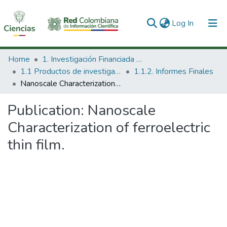
(current)
Log In
Communities & Collections
Home
1. Investigación Financiada con Recursos Públicos
1.1 Productos de investigación
1.1.2. Informes Finales
All of DSpace
Nanoscale Characterization of ferroelectric thin film.
Statistics
Publication:
Nanoscale
Characterization of ferroelectric
thin film.