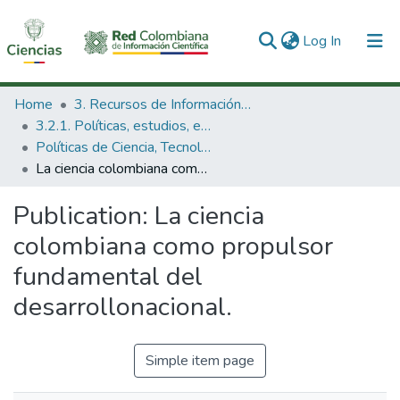
(current)
Log In
Communities & Collections
Home
3. Recursos de Información Científica y Tecnológica
3.2.1. Políticas, estudios, evaluaciones e indicadores de CTeI
All of DSpace
Políticas de Ciencia, Tecnología e Innovación
La ciencia colombiana como propulsor fundamental del desarrollonacional.
Statistics
Publication:
La ciencia
colombiana como propulsor
fundamental del
desarrollonacional.
Simple item page