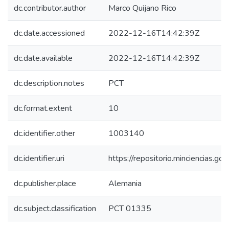
dc.contributor.author
Marco Quijano Rico
dc.date.accessioned
2022-12-16T14:42:39Z
dc.date.available
2022-12-16T14:42:39Z
dc.description.notes
PCT
dc.format.extent
10
dc.identifier.other
1003140
dc.identifier.uri
https://repositorio.minciencias.
dc.publisher.place
Alemania
dc.subject.classification
PCT 01335