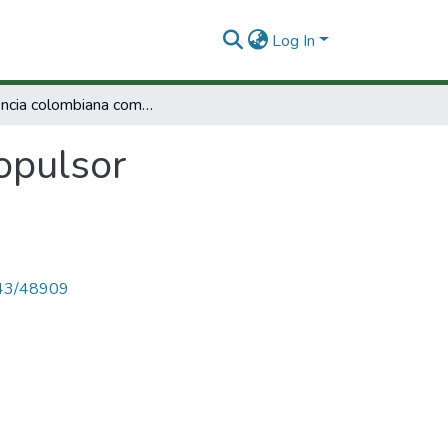
Log In
La ciencia colombiana como propulsor fundamental del desarrollonacional.
opulsor
4143/48909