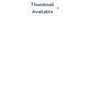
Authors
Thumbnail
Marco Quijano Rico
Available