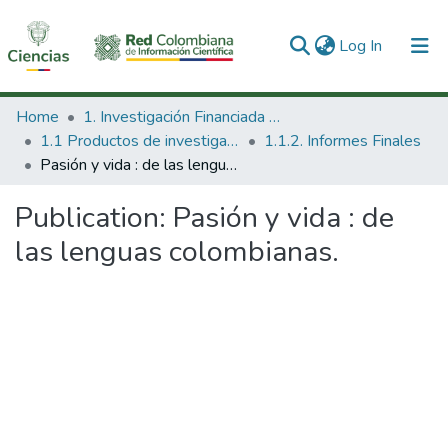
(current)
Log In
Communities & Collections
Home
1. Investigación Financiada con Recursos Públicos
1.1 Productos de investigación
1.1.2. Informes Finales
All of DSpace
Pasión y vida : de las lenguas colombianas.
Statistics
Publication:
Pasión y vida : de
las lenguas colombianas.