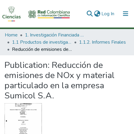
(current)
Log In
Communities & Collections
Home
1. Investigación Financiada con Recursos Públicos
1.1 Productos de investigación
1.1.2. Informes Finales
All of DSpace
Reducción de emisiones de NOx y material particulado en la empresa Sumicol S.A.
Statistics
Publication:
Reducción de
emisiones de NOx y material
particulado en la empresa
Sumicol S.A.