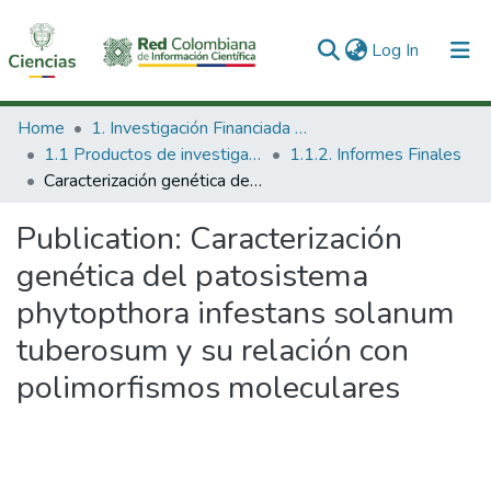
(current)
Log In
Communities & Collections
Home
1. Investigación Financiada con Recursos Públicos
1.1 Productos de investigación
1.1.2. Informes Finales
All of DSpace
Caracterización genética del patosistema phytopthora infestans solanum tuberosum y su relación con polimorfismos moleculares
Statistics
Publication:
Caracterización
genética del patosistema
phytopthora infestans solanum
tuberosum y su relación con
polimorfismos moleculares