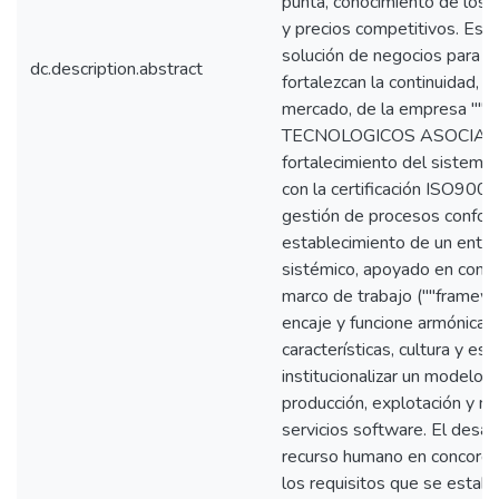
punta, conocimiento de los 
y precios competitivos. Est
solución de negocios para e
dc.description.abstract
fortalezcan la continuidad, 
mercado, de la empresa 
TECNOLOGICOS ASOCIADOS."
fortalecimiento del sistema
con la certificación ISO9000,
gestión de procesos confor
establecimiento de un entor
sistémico, apoyado en comp
marco de trabajo (""framewor
encaje y funcione armónicam
características, cultura y est
institucionalizar un modelo
producción, explotación y m
servicios software. El desa
recurso humano en concordia
los requisitos que se estab