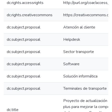
dc.rights.accessrights
http://purl.org/coar/access_r
dc.rights.creativecommons
https://creativecommons.org
dc.subject.proposal
Atención al cliente
dc.subject.proposal
Helpdesk
dc.subject.proposal
Sector transporte
dc.subject.proposal
Software
dc.subject.proposal
Solución informática
dc.subject.proposal
Terminales de transporte
Proyecto de actualización te
plus para mejorar la competi
dc.title