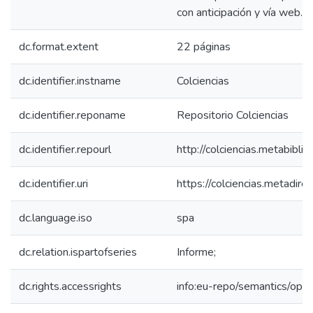
con anticipación y vía web.
dc.format.extent
22 páginas
dc.identifier.instname
Colciencias
dc.identifier.reponame
Repositorio Colciencias
dc.identifier.repourl
http://colciencias.metabibli
dc.identifier.uri
https://colciencias.metadi
dc.language.iso
spa
dc.relation.ispartofseries
Informe;
dc.rights.accessrights
info:eu-repo/semantics/op