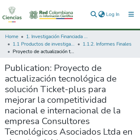
(current)
Log In
Communities & Collections
Home
1. Investigación Financiada con Recursos Públicos
1.1 Productos de investigación
1.1.2. Informes Finales
All of DSpace
Proyecto de actualización tecnológica de solución Ticket-plus para mejorar la competitividad nacional e internacional de la empresa Consultores Tecnológicos Asociados Ltda en el sector del transporte intermunicipal de pasajeros.
Statistics
Publication:
Proyecto de
actualización tecnológica de
solución Ticket-plus para
mejorar la competitividad
nacional e internacional de la
empresa Consultores
Tecnológicos Asociados Ltda en