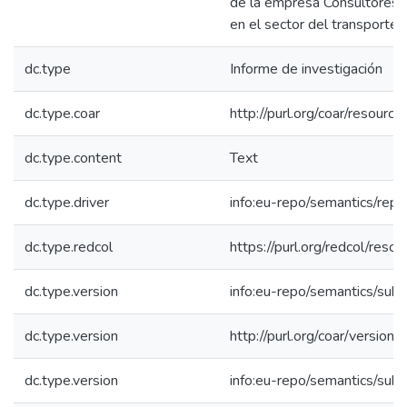
de la empresa Consultores 
en el sector del transporte 
dc.type
Informe de investigación
dc.type.coar
http://purl.org/coar/resour
dc.type.content
Text
dc.type.driver
info:eu-repo/semantics/repo
dc.type.redcol
https://purl.org/redcol/reso
dc.type.version
info:eu-repo/semantics/sub
dc.type.version
http://purl.org/coar/versi
dc.type.version
info:eu-repo/semantics/sub