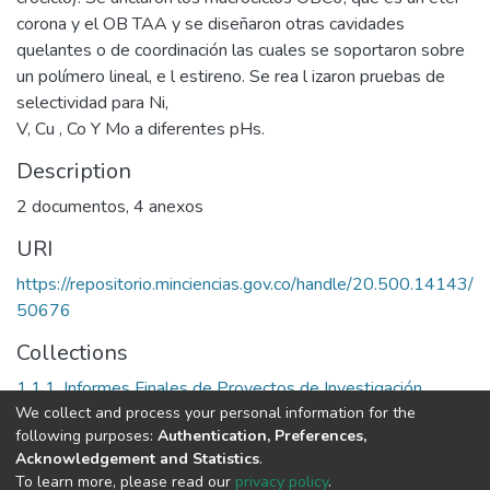
corona y el OB TAA y se diseñaron otras cavidades
quelantes o de coordinación las cuales se soportaron sobre
un polímero lineal, e l estireno. Se rea l izaron pruebas de
selectividad para Ni,
V, Cu , Co Y Mo a diferentes pHs.
Description
2 documentos, 4 anexos
URI
https://repositorio.minciencias.gov.co/handle/20.500.14143/
50676
Collections
1.1.1. Informes Finales de Proyectos de Investigación
We collect and process your personal information for the
following purposes:
Authentication, Preferences,
Full item page
Acknowledgement and Statistics
.
To learn more, please read our
privacy policy
.