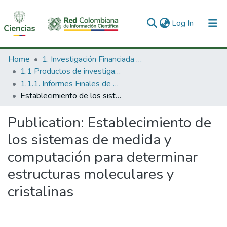
(current)
Log In
Communities & Collections
Home
1. Investigación Financiada con Recursos Públicos
1.1 Productos de investigación
All of DSpace
1.1.1. Informes Finales de Proyectos de Investigación
Establecimiento de los sistemas de medida y computación para determinar estructuras moleculares y cristalinas
Statistics
Publication:
Establecimiento de
los sistemas de medida y
computación para determinar
estructuras moleculares y
cristalinas