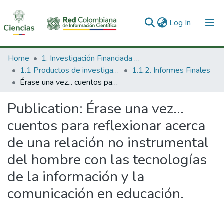
(current)
Log In
Communities & Collections
Home
1. Investigación Financiada con Recursos Públicos
1.1 Productos de investigación
1.1.2. Informes Finales
All of DSpace
Érase una vez... cuentos para reflexionar acerca de una relación no instrumental del hombre con las tecnologías de la información y la comunicación en educación.
Statistics
Publication:
Érase una vez...
cuentos para reflexionar acerca
de una relación no instrumental
del hombre con las tecnologías
de la información y la
comunicación en educación.