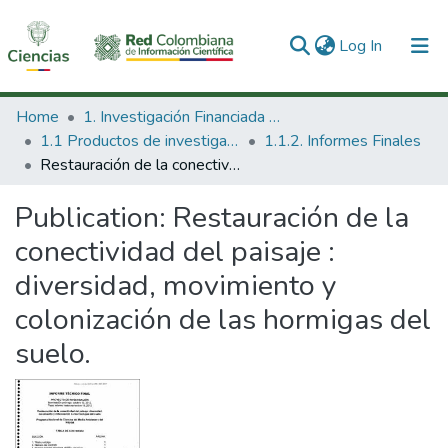
(current)
Log In
Communities & Collections
Home
1. Investigación Financiada con Recursos Públicos
1.1 Productos de investigación
1.1.2. Informes Finales
All of DSpace
Restauración de la conectividad del paisaje : diversidad, movimiento y colonización de las hormigas del suelo.
Statistics
Publication:
Restauración de la
conectividad del paisaje :
diversidad, movimiento y
colonización de las hormigas del
suelo.