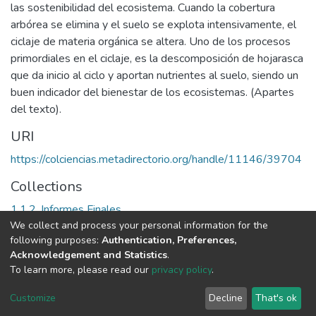
las sostenibilidad del ecosistema. Cuando la cobertura
arbórea se elimina y el suelo se explota intensivamente, el
ciclaje de materia orgánica se altera. Uno de los procesos
primordiales en el ciclaje, es la descomposición de hojarasca
que da inicio al ciclo y aportan nutrientes al suelo, siendo un
buen indicador del bienestar de los ecosistemas. (Apartes
del texto).
URI
https://colciencias.metadirectorio.org/handle/11146/39704
Collections
1.1.2. Informes Finales
We collect and process your personal information for the
following purposes:
Authentication, Preferences,
Full item page
Acknowledgement and Statistics
.
To learn more, please read our
privacy policy
.
DSpace software
copyright © 2002-2026
LYRASIS
Cookie
Privacy
End User
Send
Customize
Decline
That's ok
settings
policy
Agreement
Feedback