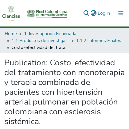
(current)
Log In
Communities & Collections
Home
1. Investigación Financiada con Recursos Públicos
1.1 Productos de investigación
1.1.2. Informes Finales
All of DSpace
Costo-efectividad del tratamiento con monoterapia y terapia combinada de pacientes con hipertensión arterial pulmonar en población colombiana con esclerosis sistémica.
Statistics
Publication:
Costo-efectividad
del tratamiento con monoterapia
y terapia combinada de
pacientes con hipertensión
arterial pulmonar en población
colombiana con esclerosis
sistémica.