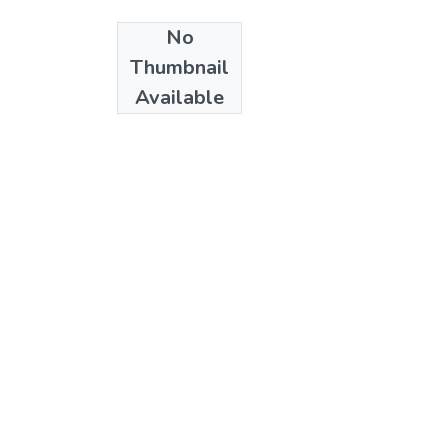
No
Date
Thumbnail
2003
Available