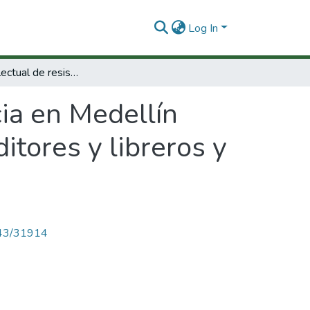
Log In
Cultura intelectual de resistencia en Medellín (1968 - 1978) :centros juveniles de base, editores y libreros y universidad
cia en Medellín
itores y libreros y
4143/31914